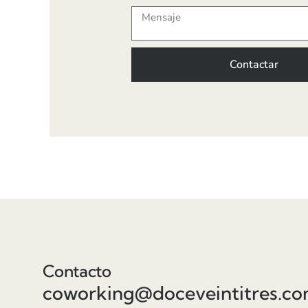
Contactar
Contacto
coworking@doceveintitres.c