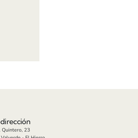
dirección
. Quintero, 23
Valverde - El Hierro